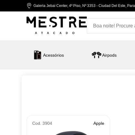
Galeria Jebai Center, 4º Piso, Nº 3353 - Ciudad Del Este, Par
Acessórios
Airpods
Cod. 3904
Apple