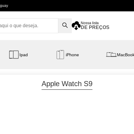
aguay
Nossa lista
DE PREÇOS
Ipad
iPhone
MacBoo
Apple Watch S9