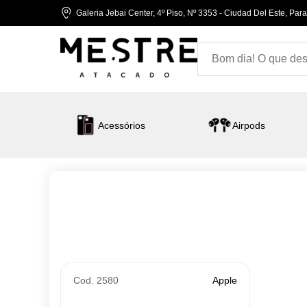
Galeria Jebai Center, 4º Piso, Nº 3353 - Ciudad Del Este, Par
Acessórios
Airpods
Cod. 2580
Apple