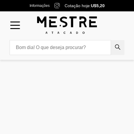
Cotação hoje:
U$5,20
Informações