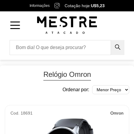
Cotação hoje:
U$5,23
Informações
Relógio Omron
Ordenar por:
Cod. 18691
Omron