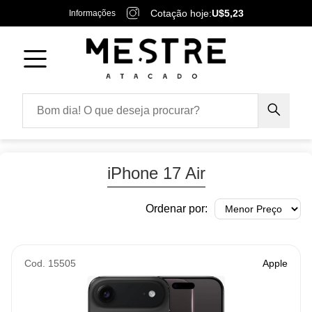
Cotação hoje:
U$5,23
Informações
iPhone 17 Air
Ordenar por:
Cod. 15505
Apple