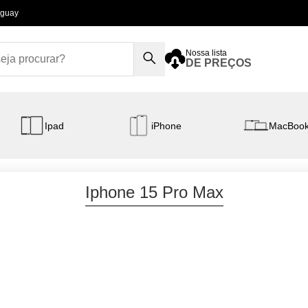
aguay
Nossa lista
DE PREÇOS
Ipad
iPhone
MacBoo
Iphone 15 Pro Max