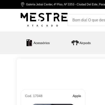
Galeria Jebai Center, 4º Piso, Nº 3353 - Ciudad Del Este, Par
Acessórios
Airpods
Cod. 17048
Apple