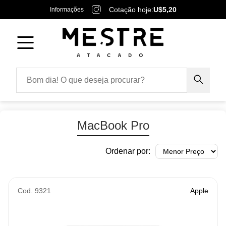
Cotação hoje:
U$5,20
Informações
MacBook Pro
Ordenar por:
Cod. 9321
Apple