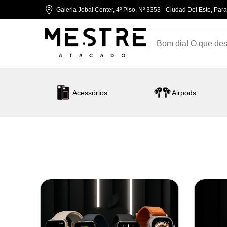
Galeria Jebai Center, 4º Piso, Nº 3353 - Ciudad Del Este, Par
Acessórios
Airpods