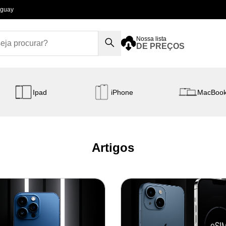
aguay
Nossa lista
DE PREÇOS
Ipad
iPhone
MacBoo
Artigos