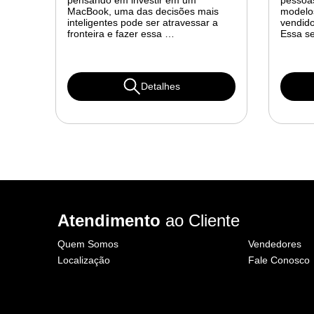
pensando em investir em um
pessoa
MacBook, uma das decisões mais
modelo
inteligentes pode ser atravessar a
vendido
fronteira e fazer essa …
Essa s
Detalhes
Atendimento
ao Cliente
Quem Somos
Vendedores
Localização
Fale Conosco