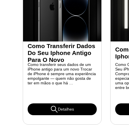
Como Transferir Dados
Como
Do Seu Iphone Antigo
Ipho
Para O Novo
Como transferir seus dados de um
Como Ga
iPhone antigo para um novo Trocar
Seu iP
de iPhone é sempre uma experiência
Compra
empolgante — quem não gosta de
especia
ter em mãos o que há …
uma op
entre b
Detalhes