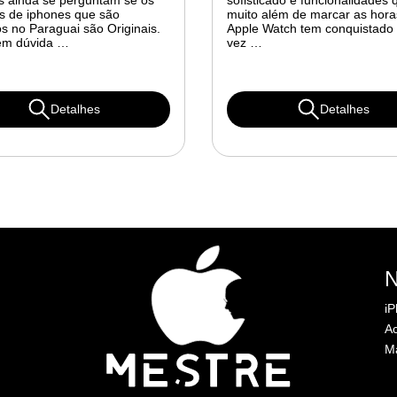
s ainda se perguntam se os
sofisticado e funcionalidades
s de iphones que são
muito além de marcar as hora
s no Paraguai são Originais.
Apple Watch tem conquistado
em dúvida …
vez …
Detalhes
Detalhes
i
Ac
M