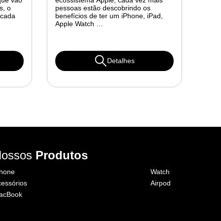
 que vão
ecossistema Apple, cada vez mais
s, o
pessoas estão descobrindo os
 cada
benefícios de ter um iPhone, iPad,
Apple Watch …
Detalhes
Nossos
Produtos
Phone
Watch
essórios
Airpod
acBook