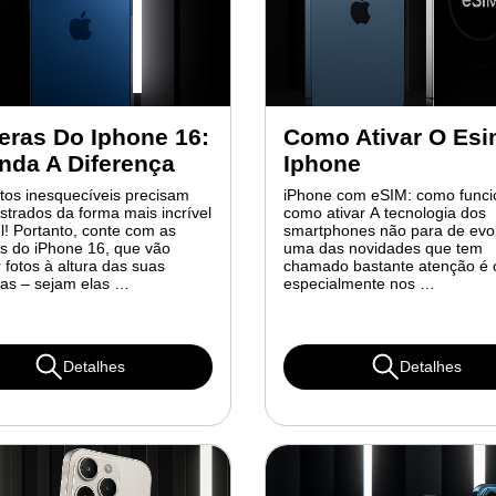
ras Do Iphone 16:
Como Ativar O Es
nda A Diferença
Iphone
os inesquecíveis precisam
iPhone com eSIM: como funci
istrados da forma mais incrível
como ativar A tecnologia dos
l! Portanto, conte com as
smartphones não para de evol
s do iPhone 16, que vão
uma das novidades que tem
r fotos à altura das suas
chamado bastante atenção é 
as – sejam elas …
especialmente nos …
Detalhes
Detalhes