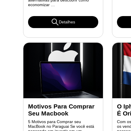
alternativas para descobrir como
economizar …
Detalhes
Motivos Para Comprar
O Ip
Seu Macbook
É Or
5 Motivos para Comprar seu
Com os
MacBook no Paraguai Se você está
os vend