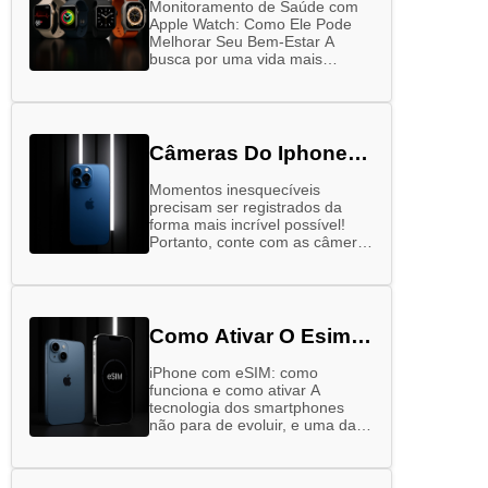
Monitoramento de Saúde com
Apple Watch: Como Ele Pode
Melhorar Seu Bem-Estar A
busca por uma vida mais
saudável tem ganhado cada vez
mais força nos últimos anos.
Alimentação equilibrada, …
Câmeras Do Iphone
16: Entenda A
Momentos inesquecíveis
Diferença
precisam ser registrados da
forma mais incrível possível!
Portanto, conte com as câmeras
do iPhone 16, que vão garantir
fotos à altura das suas
memórias – sejam elas …
Como Ativar O Esim
Do Iphone
iPhone com eSIM: como
funciona e como ativar A
tecnologia dos smartphones
não para de evoluir, e uma das
novidades que tem chamado
bastante atenção é o eSIM,
especialmente nos …