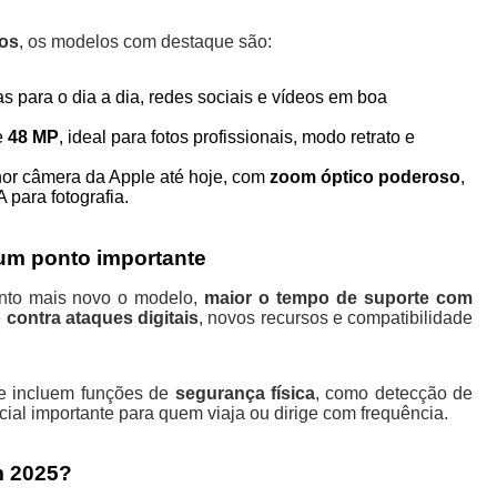
eos
, os modelos com destaque são:
s para o dia a dia, redes sociais e vídeos em boa
e
48 MP
, ideal para fotos profissionais, modo retrato e
hor câmera da Apple até hoje, com
zoom óptico poderoso
,
para fotografia.
 um ponto importante
anto mais novo o modelo,
maior o tempo de suporte com
 contra ataques digitais
, novos recursos e compatibilidade
e incluem funções de
segurança física
, como detecção de
al importante para quem viaja ou dirige com frequência.
m 2025?