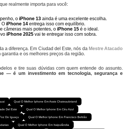
que realmente importa para você:
mpenho, o
iPhone 13
ainda é uma excelente escolha.
? O
iPhone 14
entrega isso com equilíbrio.
e câmeras mais potentes, o
iPhone 15
é o ideal.
ovo
iPhone 2025
vai te entregar isso com sobra.
da a diferença. Em Ciudad del Este, nós da
Mestre Atacado
 garantia e os melhores preços da região.
 modelos e tire suas dúvidas com quem entende do assunto.
e — é um investimento em tecnologia, segurança e
guai
Qual O Melhor Iphone Em Assis Chateaubriand
ade Del Este
Qual O Melhor Iphone Em Céu Azul
Foz Do Iguaçu
Qual O Melhor Iphone Em Francisco Beltrão
darias
Qual O Melhor Iphone Em Itaipulândia