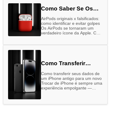
Como Saber Se Os
Airpods São Originais
AirPods originais x falsificados:
como identificar e evitar golpes
Os AirPods se tornaram um
verdadeiro ícone da Apple. Com
design elegante, alta qualidade
sonora e integração perfeita
com outros dispositivos …
Como Transferir
Dados Do Seu Iphone
Como transferir seus dados de
Antigo Para O Novo
um iPhone antigo para um novo
Trocar de iPhone é sempre uma
experiência empolgante —
quem não gosta de ter em
mãos o que há …