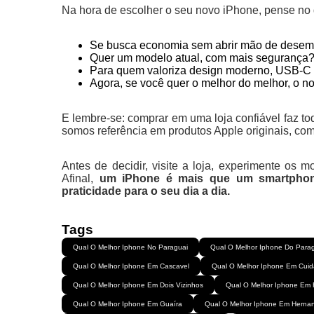
Na hora de escolher o seu novo iPhone, pense no 
Se busca economia sem abrir mão de dese
Quer um modelo atual, com mais segurança
Para quem valoriza design moderno, USB-C 
Agora, se você quer o melhor do melhor, o n
E lembre-se: comprar em uma loja confiável faz to
somos referência em produtos Apple originais, com
Antes de decidir, visite a loja, experimente os
Afinal,
um iPhone é mais que um smartphon
praticidade para o seu dia a dia.
Tags
Qual O Melhor Iphone No Paraguai
Qual O Melhor Iphone Do Para
Qual O Melhor Iphone Em Cascavel
Qual O Melhor Iphone Em Cuid
Qual O Melhor Iphone Em Dois Vizinhos
Qual O Melhor Iphone Em 
Qual O Melhor Iphone Em Guaíra
Qual O Melhor Iphone Em Hernan