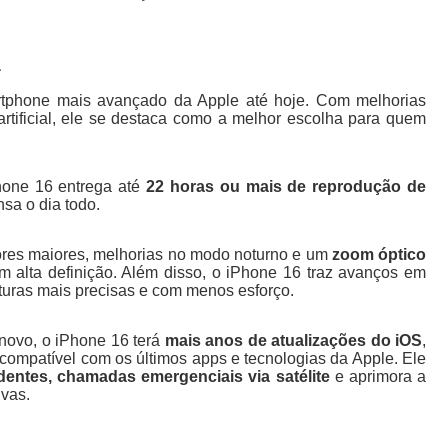
a
rtphone mais avançado da Apple até hoje. Com melhorias
rtificial, ele se destaca como a melhor escolha para quem
hone 16 entrega até
22 horas ou mais de reprodução de
nsa o dia todo.
res maiores, melhorias no modo noturno e um
zoom óptico
 em alta definição. Além disso, o iPhone 16 traz avanços em
pturas mais precisas e com menos esforço.
ovo, o iPhone 16 terá
mais anos de atualizações do iOS
,
compatível com os últimos apps e tecnologias da Apple. Ele
dentes, chamadas emergenciais via satélite
e aprimora a
ivas.