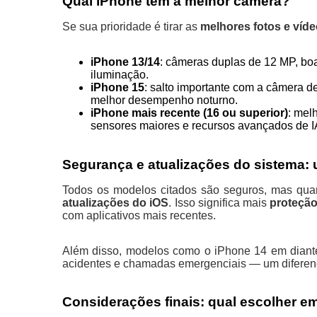
Qual iPhone tem a melhor câmera?
Se sua prioridade é tirar as
melhores fotos e víd
iPhone 13/14
: câmeras duplas de 12 MP, boa
iluminação.
iPhone 15
: salto importante com a câmera d
melhor desempenho noturno.
iPhone mais recente (16 ou superior)
: mel
sensores maiores e recursos avançados de IA 
Segurança e atualizações do sistema:
Todos os modelos citados são seguros, mas qu
atualizações do iOS
. Isso significa mais
proteção
com aplicativos mais recentes.
Além disso, modelos como o iPhone 14 em diant
acidentes e chamadas emergenciais — um diferenci
Considerações finais: qual escolher e