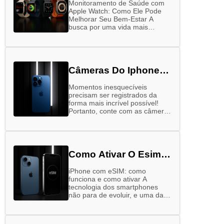
Monitoramento de Saúde com
Apple Watch: Como Ele Pode
Melhorar Seu Bem-Estar A
busca por uma vida mais
saudável tem ganhado cada vez
mais força nos últimos anos.
Alimentação equilibrada, …
Câmeras Do Iphone
16: Entenda A
Momentos inesquecíveis
Diferença
precisam ser registrados da
forma mais incrível possível!
Portanto, conte com as câmeras
do iPhone 16, que vão garantir
fotos à altura das suas
memórias – sejam elas …
Como Ativar O Esim
Do Iphone
iPhone com eSIM: como
funciona e como ativar A
tecnologia dos smartphones
não para de evoluir, e uma das
novidades que tem chamado
bastante atenção é o eSIM,
especialmente nos …