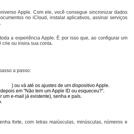
 universo Apple. Com ele, você consegue sincronizar dados
documentos no iCloud, instalar aplicativos, assinar serviços
.
oda a experiência Apple. É por isso que, ao configurar um
crie ou insira sua conta.
o passo a passo:
le.com
) ou vá até os ajustes de um dispositivo Apple.
e depois em “Não tem um Apple ID ou esqueceu?”.
um e-mail já existente), senha e país.
.
enha forte, com letras maiúsculas, minúsculas, números e