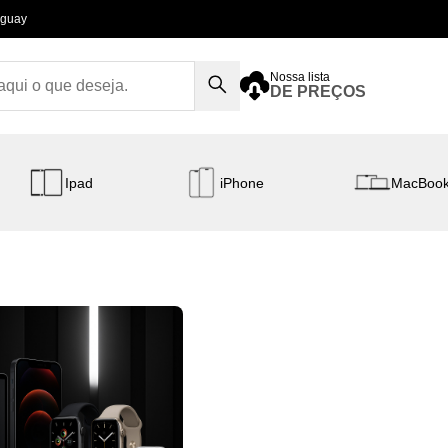
aguay
Nossa lista
DE PREÇOS
Ipad
iPhone
MacBoo