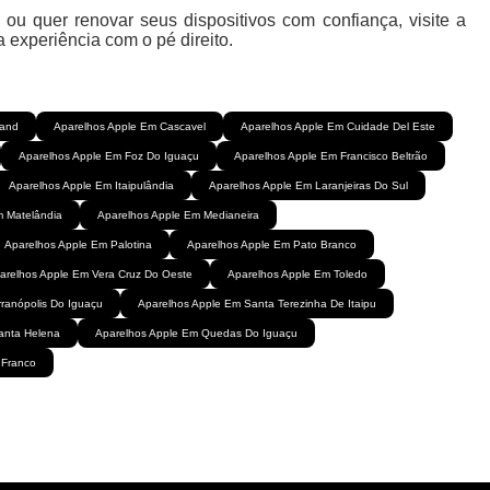
 quer renovar seus dispositivos com confiança, visite a
experiência com o pé direito.
iand
Aparelhos Apple Em Cascavel
Aparelhos Apple Em Cuidade Del Este
Aparelhos Apple Em Foz Do Iguaçu
Aparelhos Apple Em Francisco Beltrão
Aparelhos Apple Em Itaipulândia
Aparelhos Apple Em Laranjeiras Do Sul
m Matelândia
Aparelhos Apple Em Medianeira
Aparelhos Apple Em Palotina
Aparelhos Apple Em Pato Branco
arelhos Apple Em Vera Cruz Do Oeste
Aparelhos Apple Em Toledo
ranópolis Do Iguaçu
Aparelhos Apple Em Santa Terezinha De Itaipu
anta Helena
Aparelhos Apple Em Quedas Do Iguaçu
 Franco