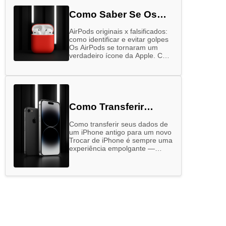
Como Saber Se Os
Airpods São Originais
AirPods originais x falsificados:
como identificar e evitar golpes
Os AirPods se tornaram um
verdadeiro ícone da Apple. Com
design elegante, alta qualidade
sonora e integração perfeita
com outros dispositivos …
Como Transferir
Dados Do Seu Iphone
Como transferir seus dados de
Antigo Para O Novo
um iPhone antigo para um novo
Trocar de iPhone é sempre uma
experiência empolgante —
quem não gosta de ter em
mãos o que há …