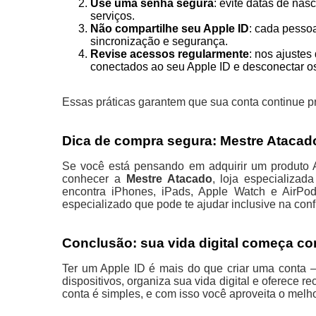
Use uma senha segura
: evite datas de na
serviços.
Não compartilhe seu Apple ID
: cada pesso
sincronização e segurança.
Revise acessos regularmente
: nos ajustes
conectados ao seu Apple ID e desconectar o
Essas práticas garantem que sua conta continue pr
Dica de compra segura: Mestre Atacad
Se você está pensando em adquirir um produto A
conhecer a
Mestre Atacado
, loja especializad
encontra iPhones, iPads, Apple Watch e AirPo
especializado que pode te ajudar inclusive na conf
Conclusão: sua vida digital começa c
Ter um Apple ID é mais do que criar uma conta 
dispositivos, organiza sua vida digital e oferece r
conta é simples, e com isso você aproveita o melho