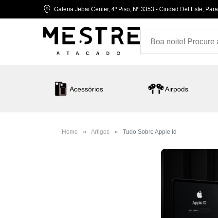
Galeria Jebai Center, 4º Piso, Nº 3353 - Ciudad Del Este, Par
Acessórios
Airpods
Home
Artigos
Tudo Sobre Apple Id