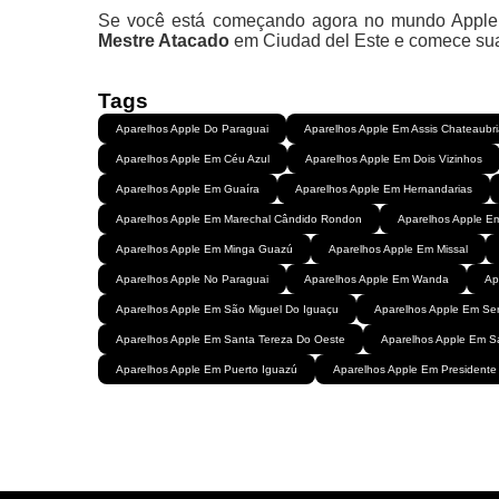
Se você está começando agora no mundo Apple ou
Mestre Atacado
em Ciudad del Este e comece sua 
Tags
Aparelhos Apple Do Paraguai
Aparelhos Apple Em Assis Chateaubr
Aparelhos Apple Em Céu Azul
Aparelhos Apple Em Dois Vizinhos
Aparelhos Apple Em Guaíra
Aparelhos Apple Em Hernandarias
Aparelhos Apple Em Marechal Cândido Rondon
Aparelhos Apple E
Aparelhos Apple Em Minga Guazú
Aparelhos Apple Em Missal
Aparelhos Apple No Paraguai
Aparelhos Apple Em Wanda
Ap
Aparelhos Apple Em São Miguel Do Iguaçu
Aparelhos Apple Em Ser
Aparelhos Apple Em Santa Tereza Do Oeste
Aparelhos Apple Em S
Aparelhos Apple Em Puerto Iguazú
Aparelhos Apple Em Presidente