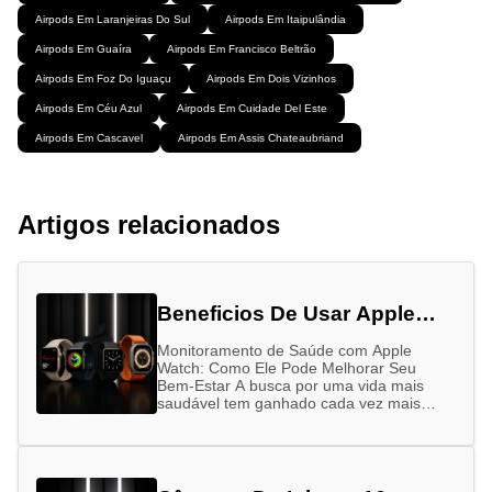
Airpods Em Laranjeiras Do Sul
Airpods Em Itaipulândia
Airpods Em Guaíra
Airpods Em Francisco Beltrão
Airpods Em Foz Do Iguaçu
Airpods Em Dois Vizinhos
Airpods Em Céu Azul
Airpods Em Cuidade Del Este
Airpods Em Cascavel
Airpods Em Assis Chateaubriand
Artigos relacionados
Beneficios De Usar Apple
Watch
Monitoramento de Saúde com Apple
Watch: Como Ele Pode Melhorar Seu
Bem-Estar A busca por uma vida mais
saudável tem ganhado cada vez mais
força nos últimos anos. Alimentação
equilibrada, …