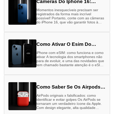
Câmeras Do Iphone 16:
Entenda A Diferença
Momentos inesquecíveis precisam ser
registrados da forma mais incrível
possível! Portanto, conte com as câmeras
do iPhone 16, que vão garantir fotos à
altura das suas memórias – sejam elas …
Como Ativar O Esim Do
Iphone
iPhone com eSIM: como funciona e como
ativar A tecnologia dos smartphones não
para de evoluir, e uma das novidades que
tem chamado bastante atenção é o eSIM,
especialmente nos …
Como Saber Se Os Airpods
São Originais
AirPods originais x falsificados: como
identificar e evitar golpes Os AirPods se
tornaram um verdadeiro ícone da Apple.
Com design elegante, alta qualidade
sonora e integração perfeita com outros