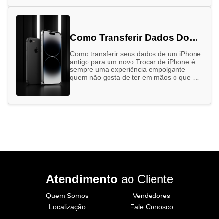
dispositivos …
Como Transferir Dados Do
Seu Iphone Antigo Para O
Como transferir seus dados de um iPhone
Novo
antigo para um novo Trocar de iPhone é
sempre uma experiência empolgante —
quem não gosta de ter em mãos o que há
…
Atendimento
ao Cliente
Quem Somos
Vendedores
Localização
Fale Conosco