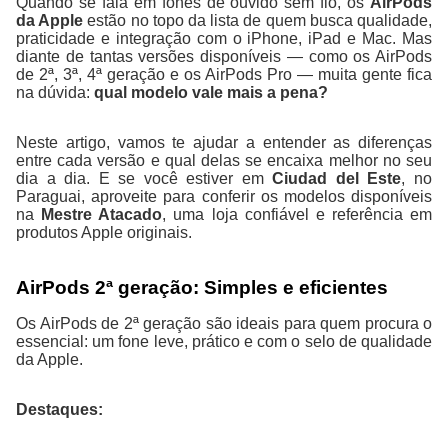
Quando se fala em fones de ouvido sem fio, os
AirPods
da Apple
estão no topo da lista de quem busca qualidade,
praticidade e integração com o iPhone, iPad e Mac. Mas
diante de tantas versões disponíveis — como os AirPods
de 2ª, 3ª, 4ª geração e os AirPods Pro — muita gente fica
na dúvida:
qual modelo vale mais a pena?
Neste artigo, vamos te ajudar a entender as diferenças
entre cada versão e qual delas se encaixa melhor no seu
dia a dia. E se você estiver em
Ciudad del Este
, no
Paraguai, aproveite para conferir os modelos disponíveis
na
Mestre Atacado
, uma loja confiável e referência em
produtos Apple originais.
AirPods 2ª geração: Simples e eficientes
Os AirPods de 2ª geração são ideais para quem procura o
essencial: um fone leve, prático e com o selo de qualidade
da Apple.
Destaques: