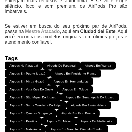
entregam mais recursos e autonomia. E se você exige
silêncio, foco e som premium, os AirPods Pro são
imbatíveis.
Se estiver em busca do seu próximo par de AirPods,
passe na
Mestre Atacado
, aqui em
Ciudad del Este
. Aqui
você encontra os modelos originais com ótimos preços e
atendimento confiável.
Tags
Airpods No Paraguai
Airpods Do Paraguai
Airpods Em Wanda
Airpods Em Puerto Iguazú
Airpods Em Presidente Franco
Airpods Em Minga Guazú
Airpods Em Hernandarias
Airpods Em Vera Cruz Do Oeste
Airpods Em Toledo
Airpods Em São Miguel Do Iguaçu
Airpods Em Serranópolis Do Iguaçu
Airpods Em Santa Terezinha De Itaipu
Airpods Em Santa Helena
Airpods Em Quedas Do Iguaçu
Airpods Em Pato Branco
Airpods Em Palotina
Airpods Em Missal
Airpods Em Medianeira
Airpods Em Matelândia
Airpods Em Marechal Cândido Rondon