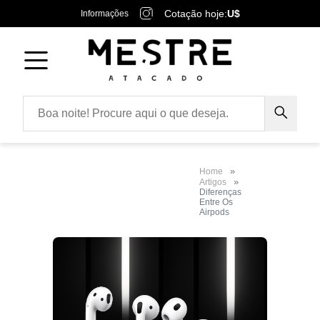
Cotação hoje:
U$
Informações
Home
Artigos
Diferenças
Entre Os
Airpods