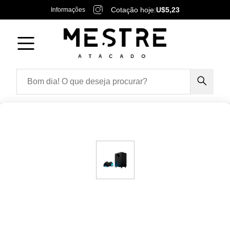
Cotação hoje:
U$5,23
Informações