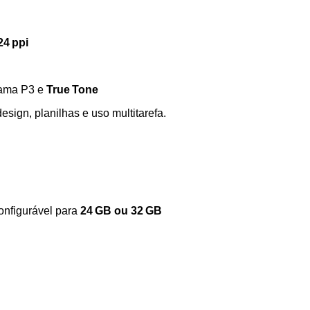
24 ppi
gama P3 e
True Tone
esign, planilhas e uso multitarefa.
configurável para
24 GB ou 32 GB