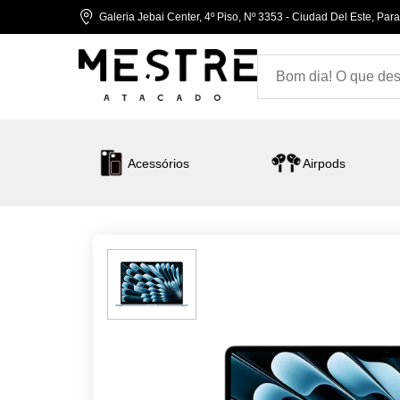
Galeria Jebai Center, 4º Piso, Nº 3353 - Ciudad Del Este, Par
Acessórios
Airpods