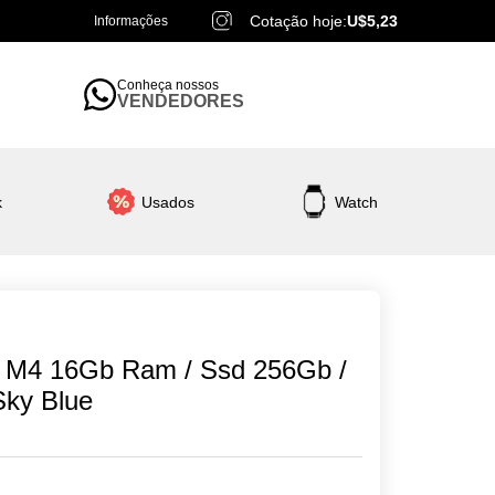
Cotação hoje:
U$5,23
Informações
Conheça nossos
VENDEDORES
k
Usados
Watch
MacBook Air
r M4 16Gb Ram / Ssd 256Gb /
Sky Blue