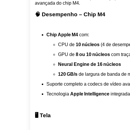
avançada do chip M4.
🧠 Desempenho – Chip M4
Chip Apple M4
com:
CPU de
10 núcleos
(4 de desempen
GPU de
8 ou 10 núcleos
com traça
Neural Engine de 16 núcleos
120 GB/s
de largura de banda de 
Suporte completo a codecs de vídeo av
Tecnologia
Apple Intelligence
integrada
🖥️ Tela