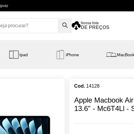
aguay
Nossa lista
DE PREÇOS
Ipad
iPhone
MacBoo
Cod.
14128
Apple Macbook Ai
13.6" - Mc6T4Ll - 