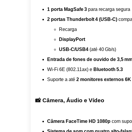
1 porta MagSafe 3
para recarga segura
2 portas Thunderbolt 4 (USB‑C)
compat
Recarga
DisplayPort
USB‑C/USB4
(até 40 Gb/s)
Entrada de fones de ouvido de 3,5 m
Wi‑Fi 6E (802.11ax) e
Bluetooth 5.3
Suporte a até
2 monitores externos 6K 
📸 Câmera, Áudio e Vídeo
Câmera FaceTime HD 1080p
com supo
Sistema de som com quatro alto‑falan