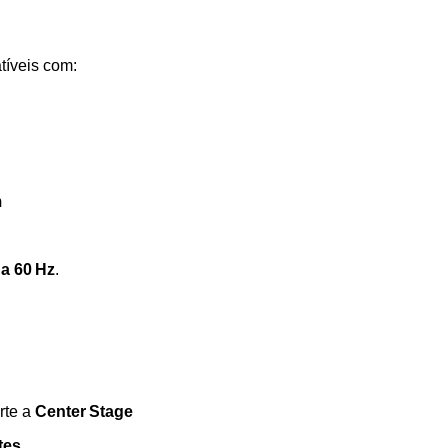
íveis com:
m
a 60 Hz
.
rte a
Center Stage
tes