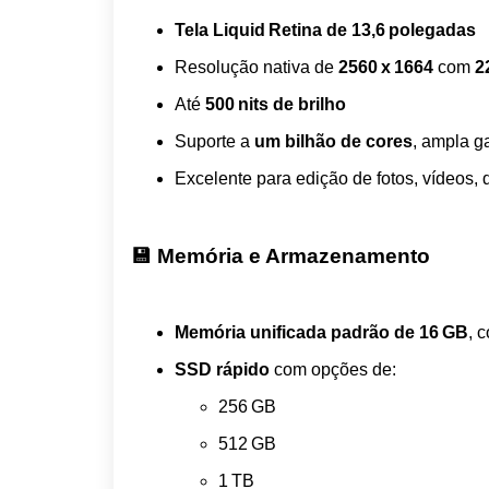
Tela Liquid Retina de 13,6 polegadas
Resolução nativa de
2560 x 1664
com
2
Até
500 nits de brilho
Suporte a
um bilhão de cores
, ampla 
Excelente para edição de fotos, vídeos, d
💾 Memória e Armazenamento
Memória unificada padrão de 16 GB
, 
SSD rápido
com opções de:
256 GB
512 GB
1 TB