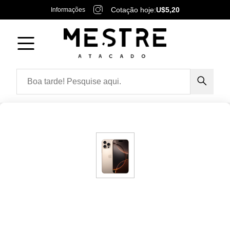
Cotação hoje:
U$5,20
Informações