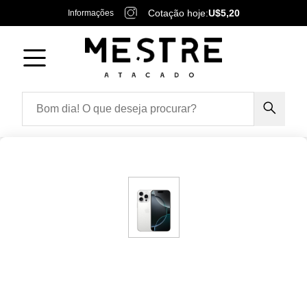
Cotação hoje:
U$5,20
Informações