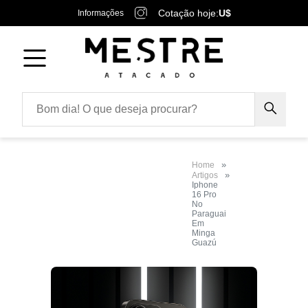
Cotação hoje:
U$
Informações
Home
Artigos
Iphone
16 Pro
No
Paraguai
Em
Minga
Guazú