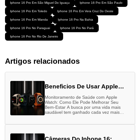
Iphone 16 Pro Em São Miguel Do Iguaçu
Iphone 16 Pro Em São Paulo
Iphone 16 Pro Em Toledo
Iphone 16 Pro Em Vera Cruz Do Oeste
Iphone 16 Pro Em Wanda
Iphone 16 Pro Na Bahia
Iphone 16 Pro No Paraguai
Iphone 16 Pro No Pará
Iphone 16 Pro No Rio De Janeiro
Artigos relacionados
Beneficios De Usar Apple
Watch
Monitoramento de Saúde com Apple
Watch: Como Ele Pode Melhorar Seu
Bem-Estar A busca por uma vida mais
saudável tem ganhado cada vez mais
força nos últimos anos. Alimentação
equilibrada, …
Câmeras Do Iphone 16: