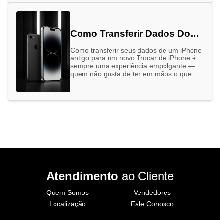
Como Transferir Dados Do
Seu Iphone Antigo Para O
Como transferir seus dados de um iPhone
Novo
antigo para um novo Trocar de iPhone é
sempre uma experiência empolgante —
quem não gosta de ter em mãos o que há
…
Atendimento
ao Cliente
Quem Somos
Vendedores
Localização
Fale Conosco