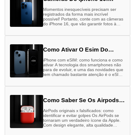
Entenda A Diferença
Momentos inesquecíveis precisam ser
registrados da forma mais incrível
possível! Portanto, conte com as câmeras
do iPhone 16, que vão garantir fotos à
altura das suas memórias – sejam elas …
Como Ativar O Esim Do
Iphone
iPhone com eSIM: como funciona e como
ativar A tecnologia dos smartphones não
para de evoluir, e uma das novidades que
tem chamado bastante atenção é o eSIM,
especialmente nos …
Como Saber Se Os Airpods
São Originais
AirPods originais x falsificados: como
identificar e evitar golpes Os AirPods se
tornaram um verdadeiro ícone da Apple.
Com design elegante, alta qualidade
sonora e integração perfeita com outros
dispositivos …