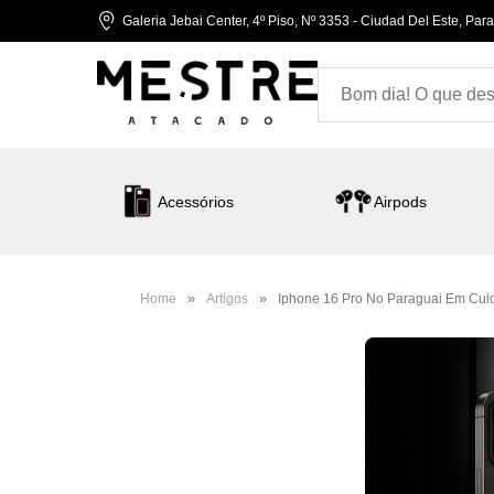
Galeria Jebai Center, 4º Piso, Nº 3353 - Ciudad Del Este, Par
Acessórios
Airpods
Home
Artigos
Iphone 16 Pro No Paraguai Em Cui