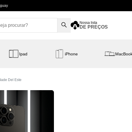
aguay
Nossa lista
DE PREÇOS
Ipad
iPhone
MacBoo
dade Del Este