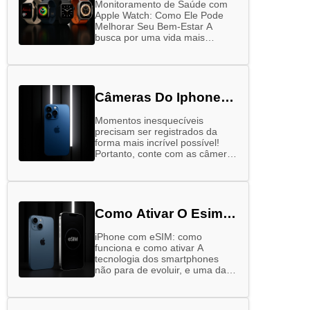
Monitoramento de Saúde com
Apple Watch: Como Ele Pode
Melhorar Seu Bem-Estar A
busca por uma vida mais
saudável tem ganhado cada vez
mais força nos últimos anos.
Alimentação equilibrada, …
Câmeras Do Iphone
16: Entenda A
Momentos inesquecíveis
Diferença
precisam ser registrados da
forma mais incrível possível!
Portanto, conte com as câmeras
do iPhone 16, que vão garantir
fotos à altura das suas
memórias – sejam elas …
Como Ativar O Esim
Do Iphone
iPhone com eSIM: como
funciona e como ativar A
tecnologia dos smartphones
não para de evoluir, e uma das
novidades que tem chamado
bastante atenção é o eSIM,
especialmente nos …