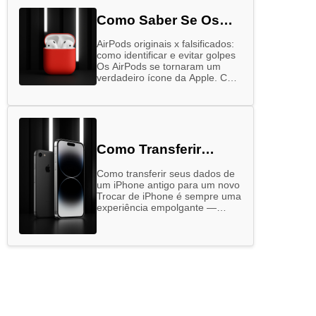
Como Saber Se Os
Airpods São Originais
AirPods originais x falsificados:
como identificar e evitar golpes
Os AirPods se tornaram um
verdadeiro ícone da Apple. Com
design elegante, alta qualidade
sonora e integração perfeita
com outros dispositivos …
Como Transferir
Dados Do Seu Iphone
Como transferir seus dados de
Antigo Para O Novo
um iPhone antigo para um novo
Trocar de iPhone é sempre uma
experiência empolgante —
quem não gosta de ter em
mãos o que há …