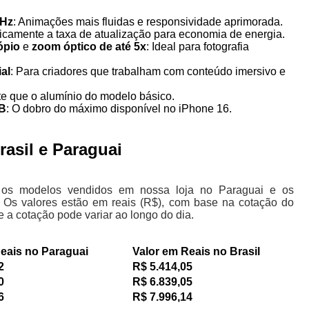
0Hz
: Animações mais fluidas e responsividade aprimorada.
micamente a taxa de atualização para economia de energia.
ópio
e
zoom óptico de até 5x
: Ideal para fotografia
al
: Para criadores que trabalham com conteúdo imersivo e
nte que o alumínio do modelo básico.
TB
: O dobro do máximo disponível no iPhone 16.
asil e Paraguai
 os modelos vendidos em nossa loja no Paraguai e os
. Os valores estão em reais (R$), com base na cotação do
 a cotação pode variar ao longo do dia.
m Reais no Paraguai
Valor em Reais no Brasil
2
R$ 5.414,05
0
R$ 6.839,05
6
R$ 7.996,14