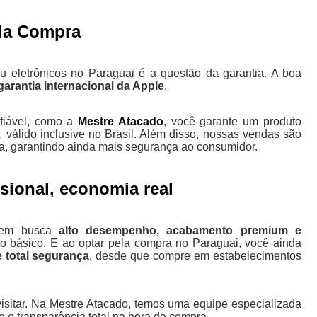
 da Compra
eletrônicos no Paraguai é a questão da garantia. A boa
arantia internacional da Apple
.
fiável, como a
Mestre Atacado
, você garante um produto
, válido inclusive no Brasil. Além disso, nossas vendas são
da, garantindo ainda mais segurança ao consumidor.
ional, economia real
quem busca
alto desempenho, acabamento premium e
 básico. E ao optar pela compra no Paraguai, você ainda
e total segurança
, desde que compre em estabelecimentos
isitar. Na Mestre Atacado, temos uma equipe especializada
e e transparência total na hora da compra.