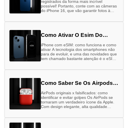
registrados da forma mais incrível
possível! Portanto, conte com as câmeras
do iPhone 16, que vão garantir fotos à
altura das suas memórias – sejam elas …
Como Ativar O Esim Do
Iphone
iPhone com eSIM: como funciona e como
ativar A tecnologia dos smartphones não
para de evoluir, e uma das novidades que
tem chamado bastante atenção é o eSIM,
especialmente nos …
Como Saber Se Os Airpods
São Originais
AirPods originais x falsificados: como
identificar e evitar golpes Os AirPods se
tornaram um verdadeiro ícone da Apple.
Com design elegante, alta qualidade
sonora e integração perfeita com outros
dispositivos …