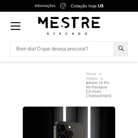
Cotação hoje:
U$
Informações
Home
Artigos
Iphone 16 Pro
No Paraguai
Em Assis
Chateaubriand