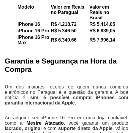
Modelo
Valor em Reais
Valor em
no Paraguai
Reais no
Brasil
iPhone 16
R$ 4.218,72
R$ 5.414,05
iPhone 16 Pro
R$ 5.346,50
R$ 6.839,05
iPhone 16 Pro
R$ 6.340,66
R$ 7.996,14
Max
Garantia e Segurança na Hora da
Compra
Um dos maiores receios de quem nunca comprou
eletrônicos no Paraguai é a questão da garantia. A boa
notícia é:
sim, é possível comprar iPhones com
garantia internacional da Apple
.
Ao adquirir seu iPhone 16 Pro em uma loja confiável,
como a
Mestre Atacado
, você garante um produto
lacrado, original
e com
suporte direto da Apple
, válido