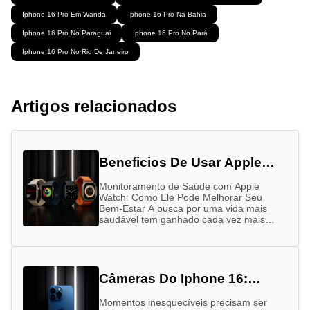
Iphone 16 Pro Em Wanda
Iphone 16 Pro Na Bahia
Iphone 16 Pro No Paraguai
Iphone 16 Pro No Pará
Iphone 16 Pro No Rio De Janeiro
Artigos relacionados
Beneficios De Usar Apple
Watch
Monitoramento de Saúde com Apple
Watch: Como Ele Pode Melhorar Seu
Bem-Estar A busca por uma vida mais
saudável tem ganhado cada vez mais
força nos últimos anos. Alimentação
equilibrada, …
Câmeras Do Iphone 16:
Entenda A Diferença
Momentos inesquecíveis precisam ser