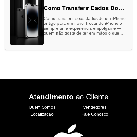
Como Transferir Dados Do
Seu Iphone Antigo Para O
Como transferir seus dados de um iPhone
Novo
antigo para um novo Trocar de iPhone é
sempre uma experiência empolgante —
quem não gosta de ter em mãos o que há
…
Atendimento
ao Cliente
Quem Somos
Vendedores
Localização
Fale Conosco