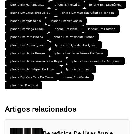
Iphone Em Hernandarias
Iphone Em Guaíra
Iphone Em Itaipulândia
Iphone Em Laranjeiras Do Sul
Iphone Em Marechal Cândido Rondon
Iphone Em Matelândia
Iphone Em Medianeira
Iphone Em Minga Guazú
Iphone Em Missal
Iphone Em Palotina
Iphone Em Pato Branco
Iphone Em Presidente Franco
Iphone Em Puerto Iguazú
Iphone Em Quedas Do Iguaçu
Iphone Em Santa Helena
Iphone Em Santa Tereza Do Oeste
Iphone Em Santa Terezinha De Itaipu
Iphone Em Serranópolis Do Iguaçu
Iphone Em São Miguel Do Iguaçu
Iphone Em Toledo
Iphone Em Vera Cruz Do Oeste
Iphone Em Wanda
Iphone No Paraguai
Artigos relacionados
Beneficios De Usar Apple