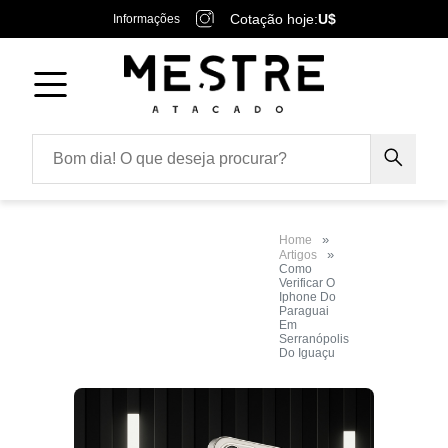
Cotação hoje:
U$
Informações
Home
Artigos
Como
Verificar O
Iphone Do
Paraguai
Em
Serranópolis
Do Iguaçu