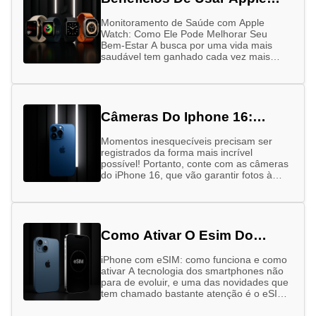
Watch
Monitoramento de Saúde com Apple
Watch: Como Ele Pode Melhorar Seu
Bem-Estar A busca por uma vida mais
saudável tem ganhado cada vez mais
força nos últimos anos. Alimentação
equilibrada, …
Câmeras Do Iphone 16:
Entenda A Diferença
Momentos inesquecíveis precisam ser
registrados da forma mais incrível
possível! Portanto, conte com as câmeras
do iPhone 16, que vão garantir fotos à
altura das suas memórias – sejam elas …
Como Ativar O Esim Do
Iphone
iPhone com eSIM: como funciona e como
ativar A tecnologia dos smartphones não
para de evoluir, e uma das novidades que
tem chamado bastante atenção é o eSIM,
especialmente nos …