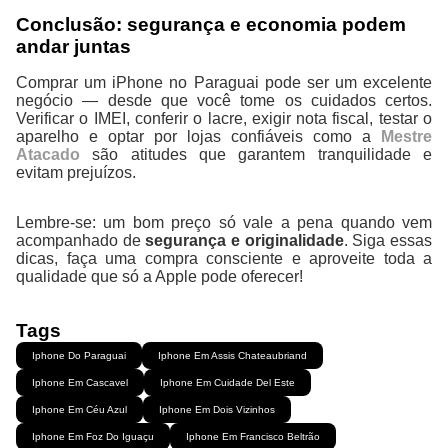
Conclusão: segurança e economia podem
andar juntas
Comprar um iPhone no Paraguai pode ser um excelente
negócio — desde que você tome os cuidados certos.
Verificar o IMEI, conferir o lacre, exigir nota fiscal, testar o
aparelho e optar por lojas confiáveis como a
Mestre
Atacado
são atitudes que garantem tranquilidade e
evitam prejuízos.
Lembre-se: um bom preço só vale a pena quando vem
acompanhado de
segurança e originalidade
. Siga essas
dicas, faça uma compra consciente e aproveite toda a
qualidade que só a Apple pode oferecer!
Tags
Iphone Do Paraguai
Iphone Em Assis Chateaubriand
Iphone Em Cascavel
Iphone Em Cuidade Del Este
Iphone Em Céu Azul
Iphone Em Dois Vizinhos
Iphone Em Foz Do Iguaçu
Iphone Em Francisco Beltrão