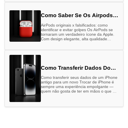
Como Saber Se Os Airpods
São Originais
AirPods originais x falsificados: como
identificar e evitar golpes Os AirPods se
tornaram um verdadeiro ícone da Apple.
Com design elegante, alta qualidade
sonora e integração perfeita com outros
dispositivos …
Como Transferir Dados Do
Seu Iphone Antigo Para O
Como transferir seus dados de um iPhone
Novo
antigo para um novo Trocar de iPhone é
sempre uma experiência empolgante —
quem não gosta de ter em mãos o que há
…