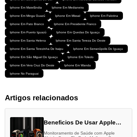
Iphone Em Matelândia
Iphone Em Medianeira
Iphone Em Minga Guazú
Iphone Em Missal
Iphone Em Palotina
Iphone Em Pato Branco
Iphone Em Presidente Franco
Iphone Em Puerto Iguazú
Iphone Em Quedas Do Iguaçu
Iphone Em Santa Helena
Iphone Em Santa Tereza Do Oeste
Iphone Em Santa Terezinha De Itaipu
Iphone Em Serranópolis Do Iguaçu
Iphone Em São Miguel Do Iguaçu
Iphone Em Toledo
Iphone Em Vera Cruz Do Oeste
Iphone Em Wanda
Iphone No Paraguai
Artigos relacionados
Beneficios De Usar Apple
Watch
Monitoramento de Saúde com Apple