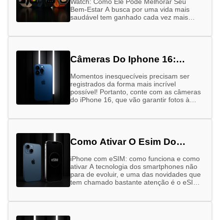
Watch: Como Ele Pode Melhorar Seu
Bem-Estar A busca por uma vida mais
saudável tem ganhado cada vez mais
força nos últimos anos. Alimentação
equilibrada, …
Câmeras Do Iphone 16:
Entenda A Diferença
Momentos inesquecíveis precisam ser
registrados da forma mais incrível
possível! Portanto, conte com as câmeras
do iPhone 16, que vão garantir fotos à
altura das suas memórias – sejam elas …
Como Ativar O Esim Do
Iphone
iPhone com eSIM: como funciona e como
ativar A tecnologia dos smartphones não
para de evoluir, e uma das novidades que
tem chamado bastante atenção é o eSIM,
especialmente nos …