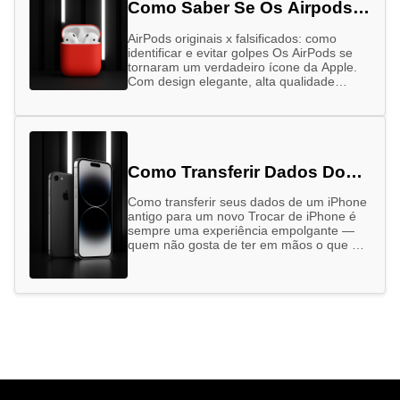
Como Saber Se Os Airpods
São Originais
AirPods originais x falsificados: como
identificar e evitar golpes Os AirPods se
tornaram um verdadeiro ícone da Apple.
Com design elegante, alta qualidade
sonora e integração perfeita com outros
dispositivos …
Como Transferir Dados Do
Seu Iphone Antigo Para O
Como transferir seus dados de um iPhone
Novo
antigo para um novo Trocar de iPhone é
sempre uma experiência empolgante —
quem não gosta de ter em mãos o que há
…