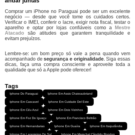
andar juntas
Comprar um iPhone no Paraguai pode ser um excelente
negócio — desde que você tome os cuidados certos.
Verificar o IMEI, conferir o lacre, exigir nota fiscal, testar o
aparelho e optar por lojas confiáveis como a
Mestre
Atacado
são atitudes que garantem tranquilidade e
evitam prejuízos.
Lembre-se: um bom preço só vale a pena quando vem
acompanhado de
segurança e originalidade
. Siga essas
dicas, faça uma compra consciente e aproveite toda a
qualidade que só a Apple pode oferecer!
Tags
Iphone Do Paraguai
Iphone Em Assis Chateaubriand
Iphone Em Cascavel
Iphone Em Cuidade Del Este
Iphone Em Céu Azul
Iphone Em Dois Vizinhos
Iphone Em Foz Do Iguaçu
Iphone Em Francisco Beltrão
Iphone Em Hernandarias
Iphone Em Guaíra
Iphone Em Itaipulândia
Iphone Em Laranjeiras Do Sul
Iphone Em Marechal Cândido Rondon