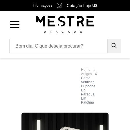
Cotação hoje:
U$
Informações
Home
Artigos
Como
Verificar
O Iphone
Do
Paraguai
Em
Palotina