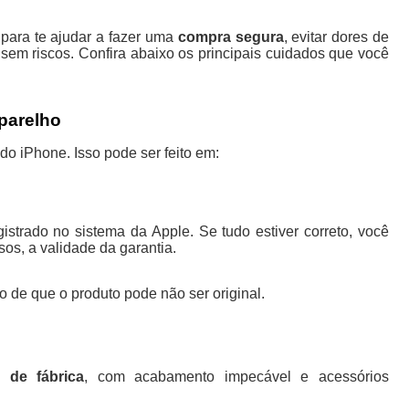
s para te ajudar a fazer uma
compra segura
, evitar dores de
sem riscos. Confira abaixo os principais cuidados que você
aparelho
do iPhone. Isso pode ser feito em:
ckcoverage.apple.com/br/
gistrado no sistema da Apple. Se tudo estiver correto, você
os, a validade da garantia.
o de que o produto pode não ser original.
s de fábrica
, com acabamento impecável e acessórios