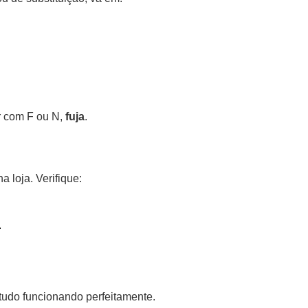
r com F ou N,
fuja
.
 loja. Verifique:
.
tudo funcionando perfeitamente.