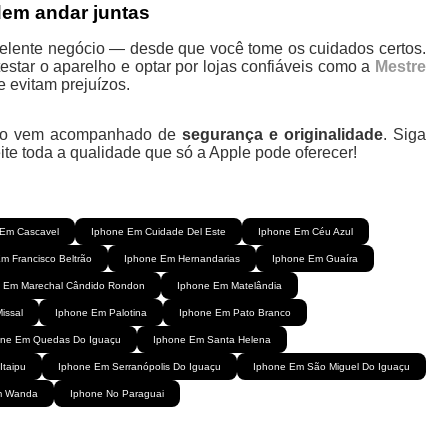
em andar juntas
lente negócio — desde que você tome os cuidados certos.
l, testar o aparelho e optar por lojas confiáveis como a
Mestre
e evitam prejuízos.
ndo vem acompanhado de
segurança e originalidade
. Siga
te toda a qualidade que só a Apple pode oferecer!
 Em Cascavel
Iphone Em Cuidade Del Este
Iphone Em Céu Azul
m Francisco Beltrão
Iphone Em Hernandarias
Iphone Em Guaíra
 Em Marechal Cândido Rondon
Iphone Em Matelândia
issal
Iphone Em Palotina
Iphone Em Pato Branco
one Em Quedas Do Iguaçu
Iphone Em Santa Helena
Itaipu
Iphone Em Serranópolis Do Iguaçu
Iphone Em São Miguel Do Iguaçu
m Wanda
Iphone No Paraguai