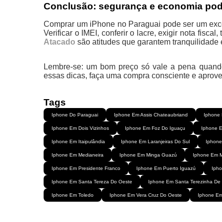
Conclusão: segurança e economia pod
Comprar um iPhone no Paraguai pode ser um exce
Verificar o IMEI, conferir o lacre, exigir nota fisca
Atacado
são atitudes que garantem tranquilidade 
Lembre-se: um bom preço só vale a pena qua
essas dicas, faça uma compra consciente e aprovei
Tags
Iphone Do Paraguai
Iphone Em Assis Chateaubriand
Iphone
Iphone Em Dois Vizinhos
Iphone Em Foz Do Iguaçu
Iphone E
Iphone Em Itaipulândia
Iphone Em Laranjeiras Do Sul
Iphone
Iphone Em Medianeira
Iphone Em Minga Guazú
Iphone Em M
Iphone Em Presidente Franco
Iphone Em Puerto Iguazú
Iph
Iphone Em Santa Tereza Do Oeste
Iphone Em Santa Terezinha De 
Iphone Em Toledo
Iphone Em Vera Cruz Do Oeste
Iphone E