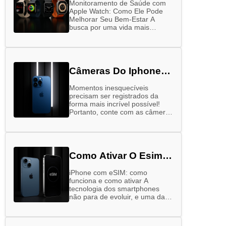
Monitoramento de Saúde com
Apple Watch: Como Ele Pode
Melhorar Seu Bem-Estar A
busca por uma vida mais
saudável tem ganhado cada vez
mais força nos últimos anos.
Alimentação equilibrada, …
Câmeras Do Iphone
16: Entenda A
Momentos inesquecíveis
Diferença
precisam ser registrados da
forma mais incrível possível!
Portanto, conte com as câmeras
do iPhone 16, que vão garantir
fotos à altura das suas
memórias – sejam elas …
Como Ativar O Esim
Do Iphone
iPhone com eSIM: como
funciona e como ativar A
tecnologia dos smartphones
não para de evoluir, e uma das
novidades que tem chamado
bastante atenção é o eSIM,
especialmente nos …