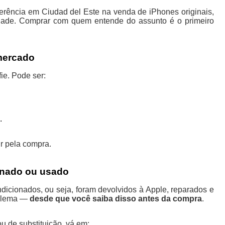
eferência em Ciudad del Este na venda de iPhones originais,
lidade. Comprar com quem entende do assunto é o primeiro
mercado
ie. Pode ser:
.
r pela compra.
onado ou usado
icionados, ou seja, foram devolvidos à Apple, reparados e
oblema —
desde que você saiba disso antes da compra
.
u de substituição, vá em: