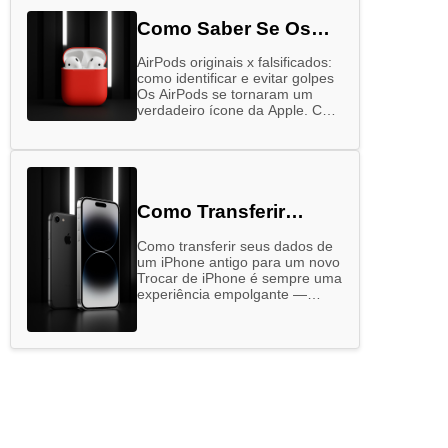
Como Saber Se Os
Airpods São Originais
AirPods originais x falsificados:
como identificar e evitar golpes
Os AirPods se tornaram um
verdadeiro ícone da Apple. Com
design elegante, alta qualidade
sonora e integração perfeita
com outros dispositivos …
Como Transferir
Dados Do Seu Iphone
Como transferir seus dados de
Antigo Para O Novo
um iPhone antigo para um novo
Trocar de iPhone é sempre uma
experiência empolgante —
quem não gosta de ter em
mãos o que há …