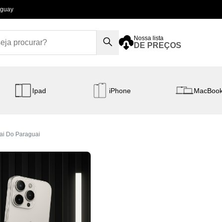
aguay
Nossa lista
DE PREÇOS
Ipad
iPhone
MacBoo
ai Do Paraguai